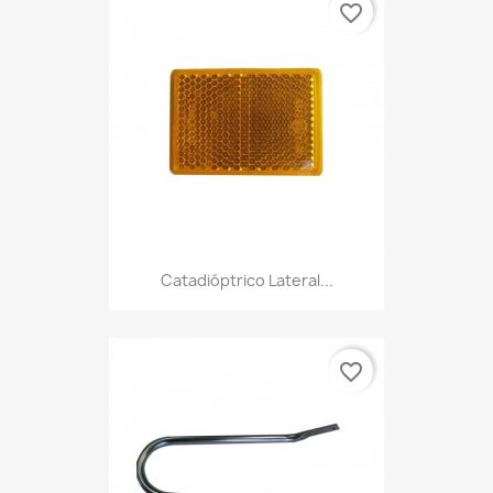
favorite_border
Catadióptrico Lateral...
favorite_border