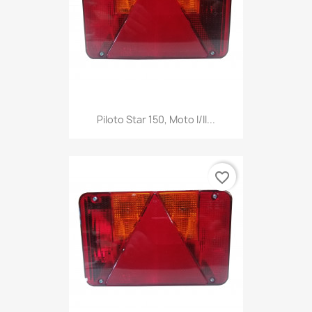
Piloto Star 150, Moto I/II...
favorite_border