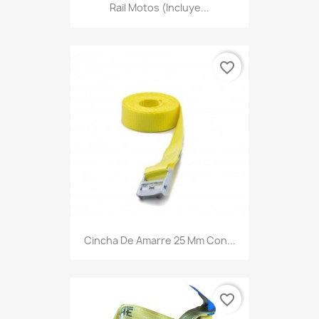
Rail Motos (Incluye...
favorite_border
Cincha De Amarre 25 Mm Con...
favorite_border