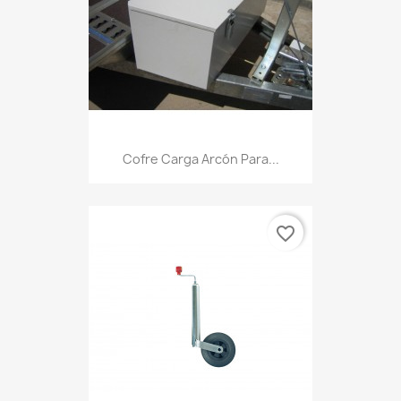
Cofre Carga Arcón Para...
favorite_border