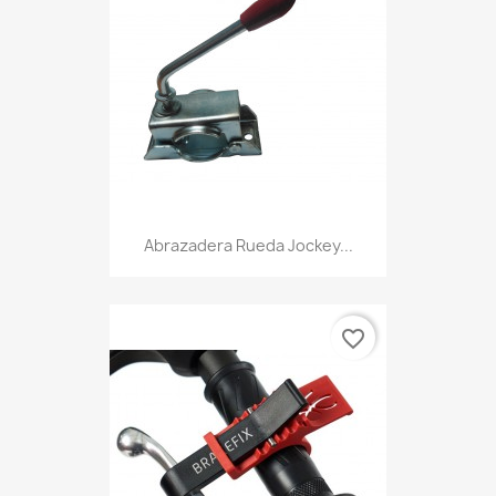
Abrazadera Rueda Jockey...
favorite_border