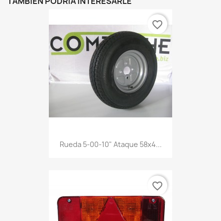
TAMBIÉN PODRÍA INTERESARLE
favorite_border
Rueda 5-00-10" Ataque 58x4...
favorite_border