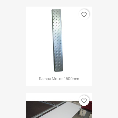
favorite_border
Rampa Motos 1500mm
favorite_border