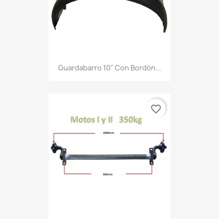
Guardabarro 10" Con Bordón...
favorite_border