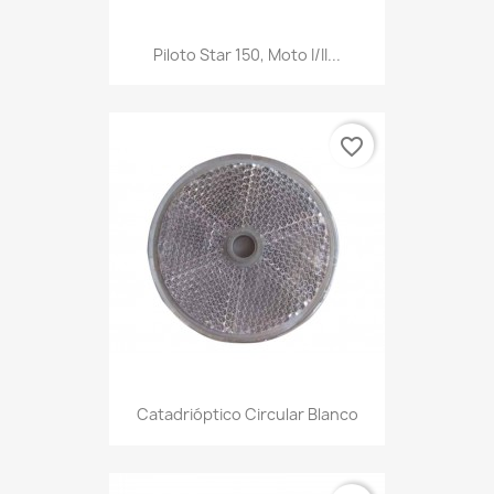
Piloto Star 150, Moto I/II...
favorite_border
Catadrióptico Circular Blanco