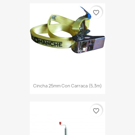
favorite_border
Cincha 25mm Con Carraca (5,3m)
favorite_border