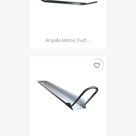
Arquillo Motos (1ud)...
favorite_border