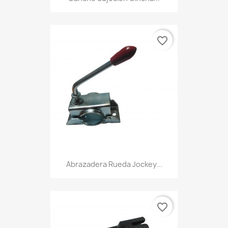
favorite_border
Abrazadera Rueda Jockey...
favorite_border