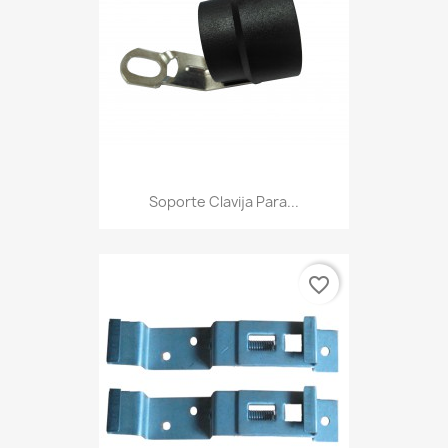
Soporte Clavija Para...
favorite_border