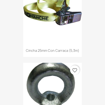
Cincha 25mm Con Carraca (5,3m)
favorite_border