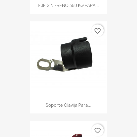
EJE SIN FRENO 350 KG PARA...
favorite_border
Soporte Clavija Para...
favorite_border