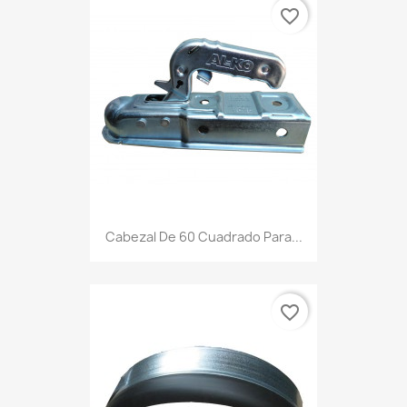
favorite_border
Cabezal De 60 Cuadrado Para...
favorite_border