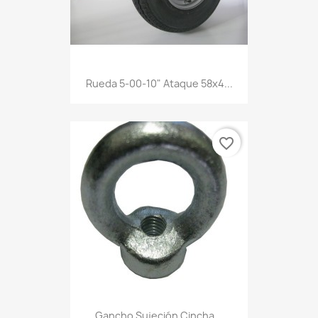
Rueda 5-00-10" Ataque 58x4...
favorite_border
Gancho Sujeción Cincha...