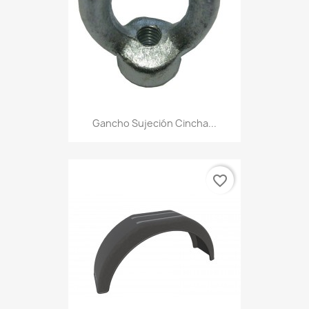
Gancho Sujeción Cincha...
favorite_border