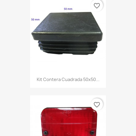
favorite_border
Kit Contera Cuadrada 50x50...
favorite_border