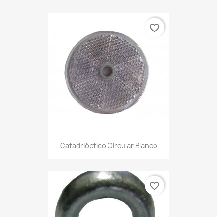
favorite_border
Catadrióptico Circular Blanco
favorite_border