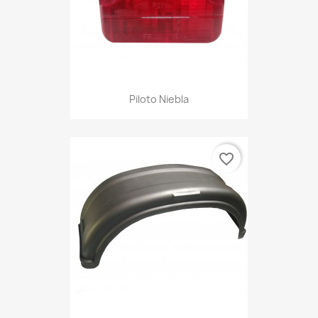
Piloto Niebla
favorite_border