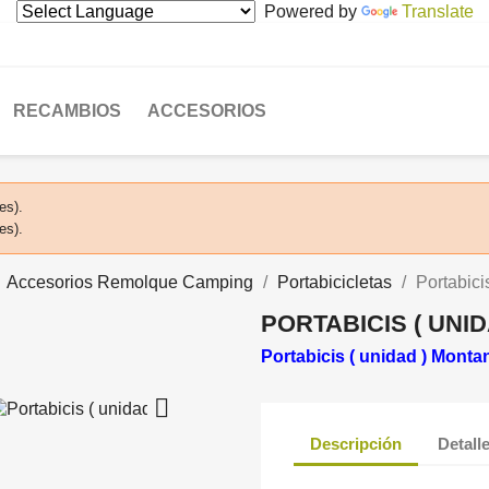
Powered by
Translate
RECAMBIOS
ACCESORIOS
es).
es).
Accesorios Remolque Camping
Portabicicletas
Portabici
PORTABICIS ( UNI
Portabicis ( unidad ) Monta

Descripción
Detall