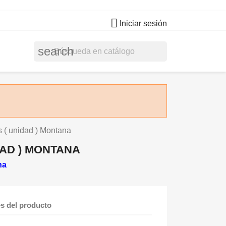

Iniciar sesión
search
s ( unidad ) Montana
DAD ) MONTANA
na
es del producto