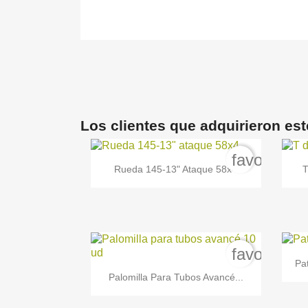
Los clientes que adquirieron es
favorite_b

Vista rápida
Rueda 145-13" Ataque 58x4
T
favorite_b
Pa

Vista rápida
Palomilla Para Tubos Avancé...