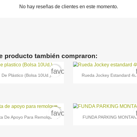
No hay reseñas de clientes en este momento.
te producto también compraron:
order
favorite_border


Vista rápida
Vista rápida
 De Plástico (Bolsa 10Ud.)...
Rueda Jockey Estandard 48.
order
favorite_border


Vista rápida
Vista rápida
ta De Apoyo Para Remolque...
FUNDA PARKING MONTAN