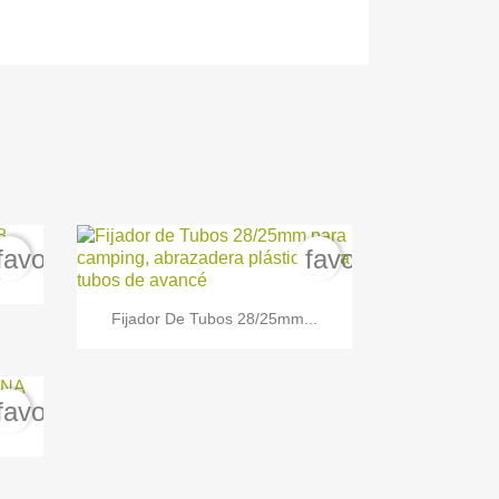
favorite_border
favorite_border
..

Vista rápida
Fijador De Tubos 28/25mm...
favorite_border
A