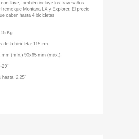
e con llave, también incluye los travesaños
l remolque Montana LX y Explorer. El precio
ue caben hasta 4 bicicletas
 15 Kg
 de la bicicleta: 115 cm
30 mm (mín.) 90x65 mm (máx.)
-29"
 hasta: 2,25"