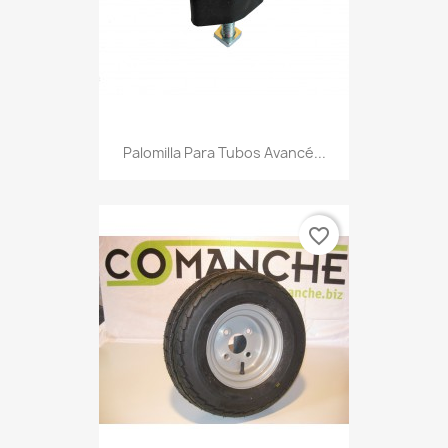
Palomilla Para Tubos Avancé...
favorite_border