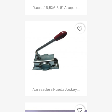
Rueda 16,5X6,5-8" Ataque...
favorite_border
Abrazadera Rueda Jockey...
favorite_border