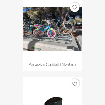
favorite_border
Portabicis ( Unidad ) Montana
favorite_border