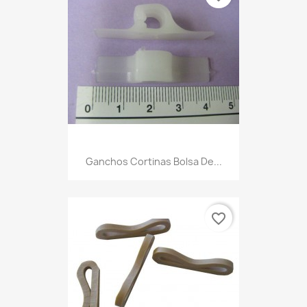
Ganchos Cortinas Bolsa De...
favorite_border