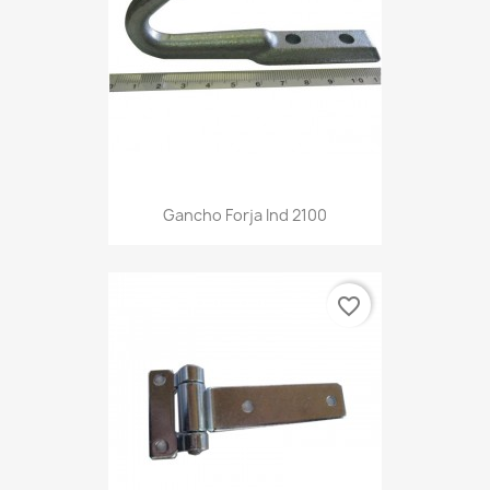
Gancho Forja Ind 2100
favorite_border