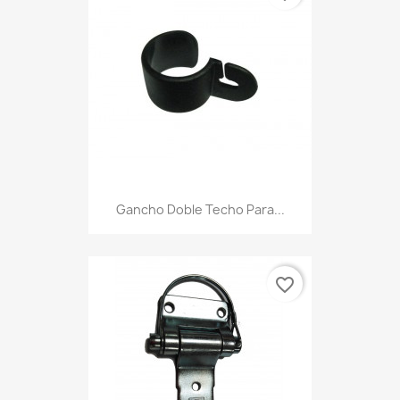
Gancho Doble Techo Para...
favorite_border