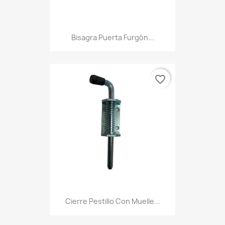
Bisagra Puerta Furgón...
favorite_border
Cierre Pestillo Con Muelle...