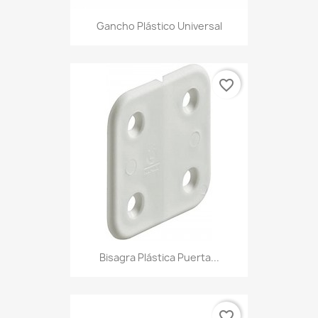
Gancho Plástico Universal
favorite_border
Bisagra Plástica Puerta...
favorite_border