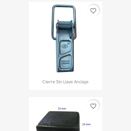
favorite_border
Cierre Sin Llave Anclaje
favorite_border