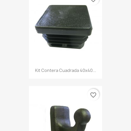
Kit Contera Cuadrada 40x40...
favorite_border