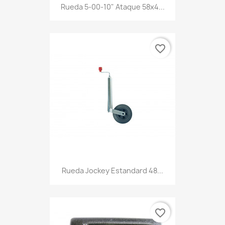
Rueda 5-00-10" Ataque 58x4...
favorite_border
Rueda Jockey Estandard 48...
favorite_border