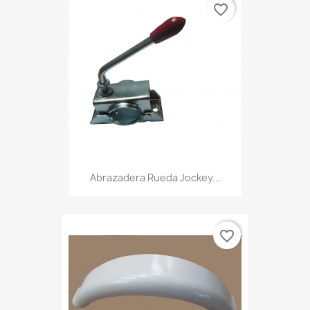
favorite_border
Abrazadera Rueda Jockey...
favorite_border