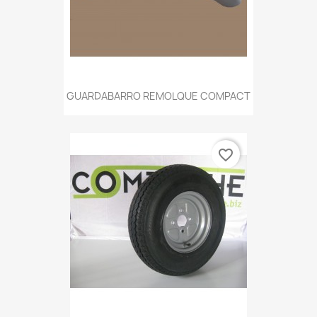
GUARDABARRO REMOLQUE COMPACT
favorite_border