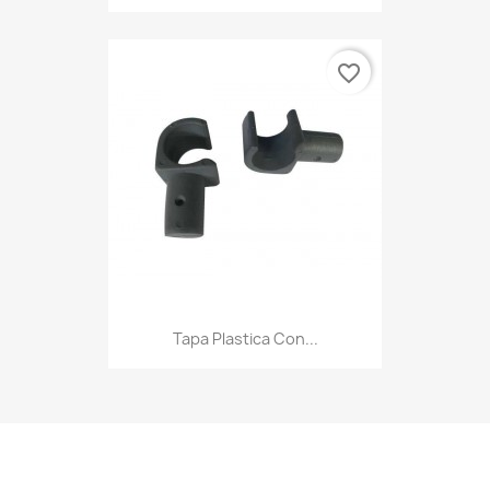
favorite_border
Tapa Plastica Con...