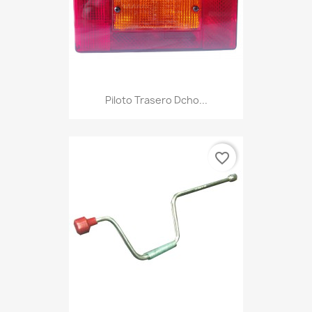
Piloto Trasero Dcho...
favorite_border