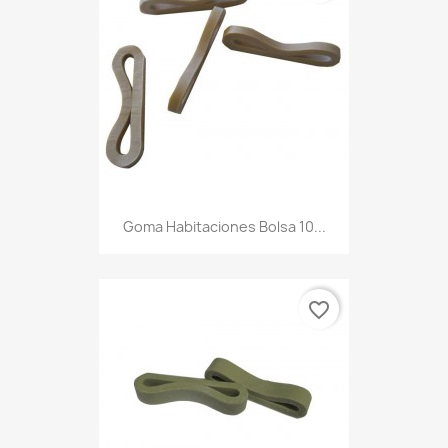
Goma Habitaciones Bolsa 10...
favorite_border