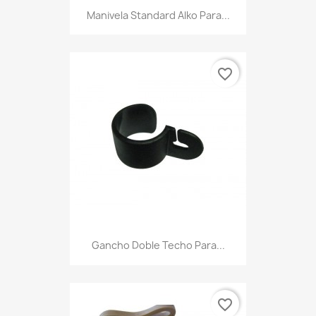
Manivela Standard Alko Para...
favorite_border
Gancho Doble Techo Para...
favorite_border