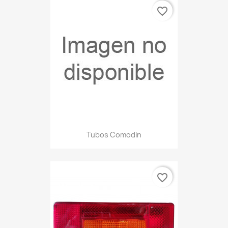
favorite_border
Tubos Comodin
favorite_border