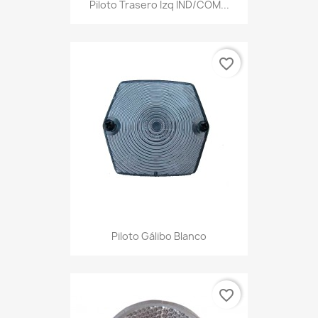
Piloto Trasero Izq IND/COM...
favorite_border
Piloto Gálibo Blanco
favorite_border