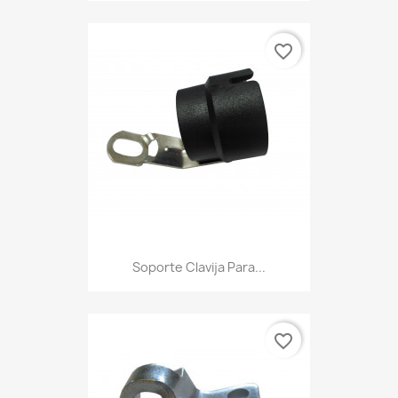
favorite_border
Soporte Clavija Para...
favorite_border