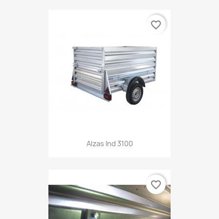
favorite_border
Alzas Ind 3100
favorite_border