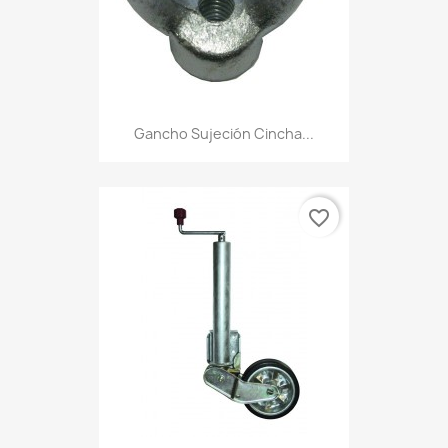
Gancho Sujeción Cincha...
favorite_border