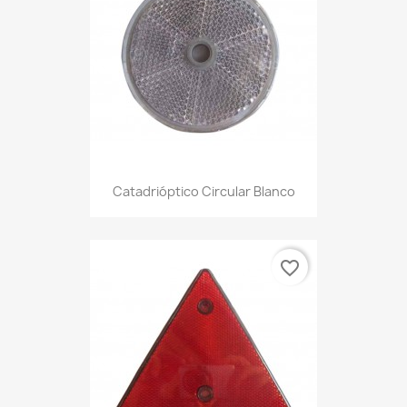
Catadrióptico Circular Blanco
favorite_border