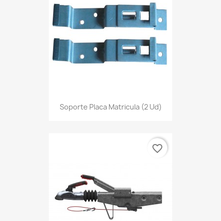
Soporte Placa Matricula (2 Ud)
favorite_border