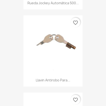
Rueda Jockey Automática 500...
favorite_border
Llavin Antirobo Para...
favorite_border