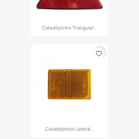
Catadióptrico Triangular...
favorite_border
Catadióptrico Lateral...