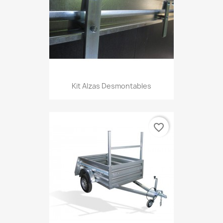
Kit Alzas Desmontables
favorite_border