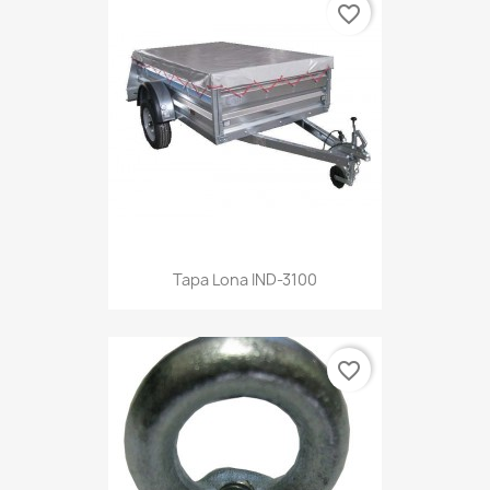
favorite_border
Tapa Lona IND-3100
favorite_border