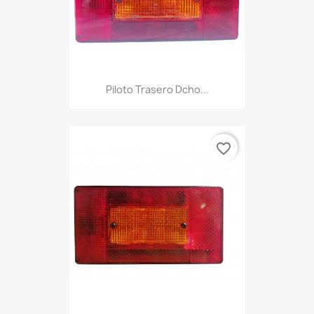
Piloto Trasero Dcho...
favorite_border