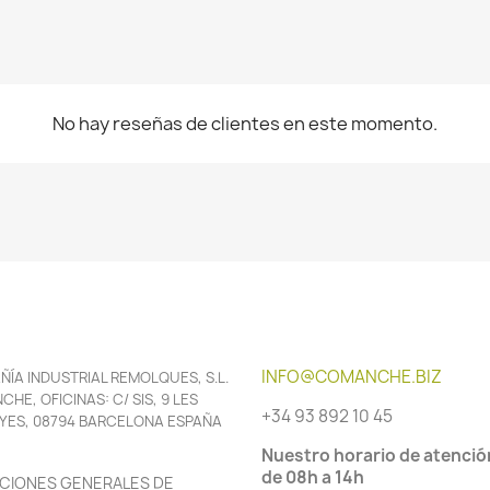
No hay reseñas de clientes en este momento.
INFO@COMANCHE.BIZ
ÍA INDUSTRIAL REMOLQUES, S.L.
HE, OFICINAS: C/ SIS, 9 LES
+34 93 892 10 45
YES, 08794 BARCELONA ESPAÑA
Nuestro horario de atenció
de 08h a 14h
CIONES GENERALES DE