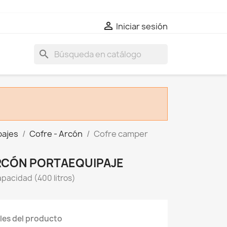
e

Iniciar sesión
search
pajes
Cofre - Arcón
Cofre camper
RCÓN PORTAEQUIPAJE
apacidad (400 litros)
les del producto