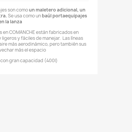
ajes son como
un maletero adicional, un
tra.
Se usa como un
baúl portaequipajes
en la lanza
s en COMANCHE están fabricados en
y ligeros y fáciles de manejar. Las líneas
aire más aerodinámico, pero también sus
vechar más el espacio
n con gran capacidad (400l)